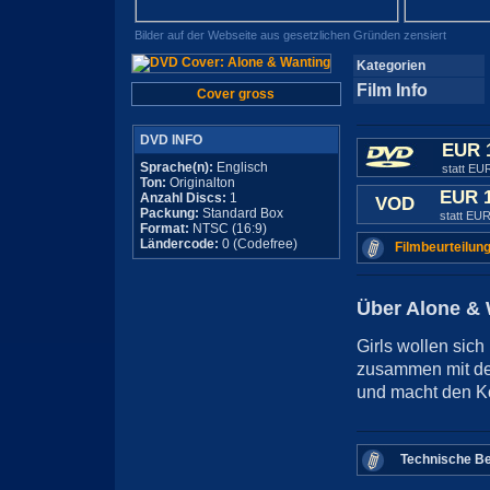
Bilder auf der Webseite aus gesetzlichen Gründen zensiert
Kategorien
Film Info
Cover gross
DVD INFO
EUR 
Sprache(n):
Englisch
statt EU
Ton:
Originalton
EUR 
Anzahl Discs:
1
VOD
Packung:
Standard Box
statt EUR
Format:
NTSC (16:9)
Ländercode:
0 (Codefree)
Filmbeurteilung
Über Alone & 
Girls wollen sic
zusammen mit der
und macht den Ko
Technische Be