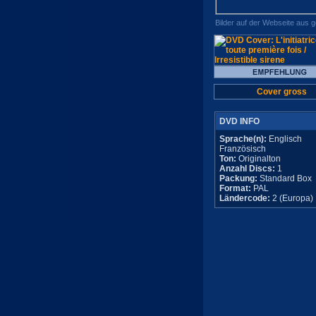
Bilder auf der Webseite aus 
Cover gross
DVD INFO
Sprache(n):
Englisch
Französisch
Ton:
Originalton
Anzahl Discs:
1
Packung:
Standard Box
Format:
PAL
Ländercode:
2 (Europa)