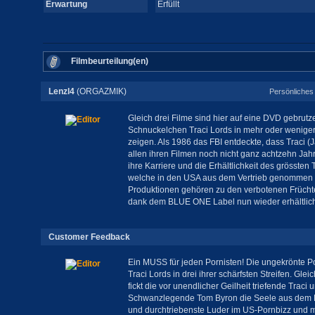
Erwartung
Erfüllt
Filmbeurteilung(en)
Lenzl4
(ORGAZMIK)
Persönliches 
Gleich drei Filme sind hier auf eine DVD gebrutz
Schnuckelchen Traci Lords in mehr oder wenige
zeigen. Als 1986 das FBI entdeckte, dass Traci (
allen ihren Filmen noch nicht ganz achtzehn Jahr
ihre Karriere und die Erhältlichkeit des grössten 
welche in den USA aus dem Vertrieb genommen 
Produktionen gehören zu den verbotenen Früchte
dank dem BLUE ONE Label nun wieder erhältlic
Customer Feedback
Ein MUSS für jeden Pornisten! Die ungekrönte 
Traci Lords in drei ihrer schärfsten Streifen. Glei
fickt die vor unendlicher Geilheit triefende Traci
Schwanzlegende Tom Byron die Seele aus dem Le
und durchtriebenste Luder im US-Pornbizz und mi