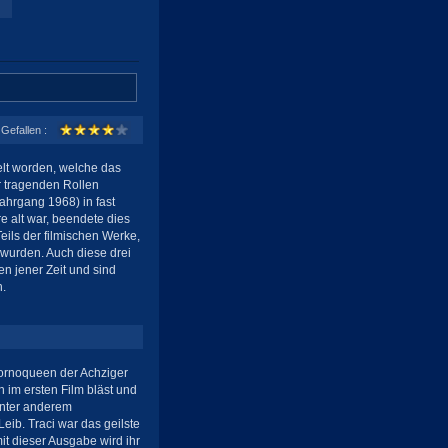
Gefallen :
elt worden, welche das
r tragenden Rollen
Jahrgang 1968) in fast
e alt war, beendete dies
Teils der filmischen Werke,
wurden. Auch diese drei
n jener Zeit und sind
h.
Pornoqueen der Achziger
ch im ersten Film bläst und
 unter anderem
ib. Traci war das geilste
t dieser Ausgabe wird ihr