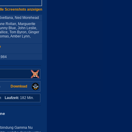
lle Screenshots anzeigen
 Svetlana, Ned Morehead
nne Rollan, Marguerite
unny Blue, John Leslie,
allice, Tom Byron, Ginger
Thomas, Amber Lynn,
e
1984
Download
n
in
Laufzeit:
182 Min.
ene
verbindung Gamma Nu