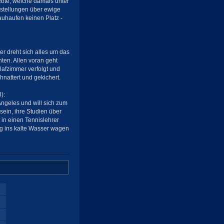
liebte, welche damals unter
rstellungen über ewige
uhaufen keinen Platz -
er dreht sich alles um das
ten. Allen voran geht
hlafzimmer verfolgt und
hnattert und gekichert.
):
Angeles und will sich zum
sein, ihre Studien über
 in einen Tennislehrer
ng ins kalte Wasser wagen