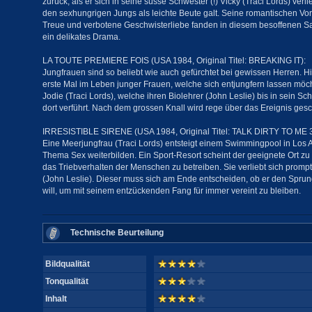
zurück, als er sich in seine süsse Schwester (!) Vicky (Traci Lords) ver
den sexhungrigen Jungs als leichte Beute galt. Seine romantischen Vo
Treue und verbotene Geschwisterliebe fanden in diesem besoffenen Sa
ein delikates Drama.
LA TOUTE PREMIERE FOIS (USA 1984, Original Titel: BREAKING IT):
Jungfrauen sind so beliebt wie auch gefürchtet bei gewissen Herren. Hi
erste Mal im Leben junger Frauen, welche sich entjungfern lassen möch
Jodie (Traci Lords), welche ihren Biolehrer (John Leslie) bis in sein Sc
dort verführt. Nach dem grossen Knall wird rege über das Ereignis gesc
IRRESISTIBLE SIRENE (USA 1984, Original Titel: TALK DIRTY TO ME 3
Eine Meerjungfrau (Traci Lords) entsteigt einem Swimmingpool in Los 
Thema Sex weiterbilden. Ein Sport-Resort scheint der geeignete Ort zu 
das Triebverhalten der Menschen zu betreiben. Sie verliebt sich prompt
(John Leslie). Dieser muss sich am Ende entscheiden, ob er den Spru
will, um mit seinem entzückenden Fang für immer vereint zu bleiben.
Technische Beurteilung
Bildqualität
Tonqualität
Inhalt