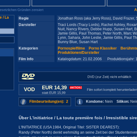
A
gesetzlichen Gründen zensiert
Regie
Jonathan Ross (aka Jerry Ross), David Frazer,
Darsteller
Traci Lords (Tracy Lords), Rachel Ashley, Roxa
Nuit, Nancy Rivers, Debbe Hupp, Susan Hart, B
Jamie Gillis, Paul Thomas, Peter North, Marc W
Lynn, Sahara, John Leslie, Jamie Gillis, Paul 
Bunny Blue, Susan Hart
Kategorien
Pornospielfilme
Porno Klassiker
Berühmt
Produktionen/Darsteller
Film Info
Katalogdatum: 21.02.2006 Produktionsjahr: 
DVD (zur Zeit) nicht erhältlich
EUR 14,39
VOD
Film sofort komplett herunterlade
statt EUR 15,99
Filmbeurteilung(en): 2
Kondome:
Nein
Silikon:
Ne
Über L'initiatrice / La toute première fois / Irresistible sir
L'INITIATRICE (USA 1984, Original Titel: SISTER DEAREST):
Randy (Peter North) denkt wehmütig an seine Zeit bei der Studenten