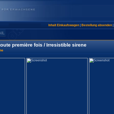
Inhalt Einkaufswagen
|
Bestellung absenden
AIL
 toute première fois / Irresistible sirene
ne