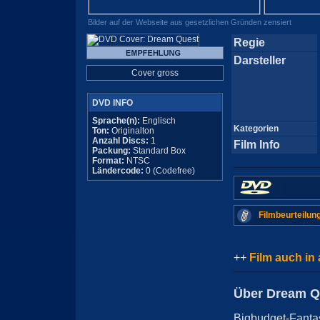
Bilder auf der Webseite aus gesetzlichen Gründen zensiert
Regie
Darsteller
Cover gross
DVD INFO
Sprache(n):
Englisch
Kategorien
Ton:
Originalton
Anzahl Discs:
1
Film Info
Packung:
Standard Box
Format:
NTSC
Ländercode:
0 (Codefree)
Filmbeurteilun
++
Film auch in
Über Dream Q
Bigbudget-Fanta