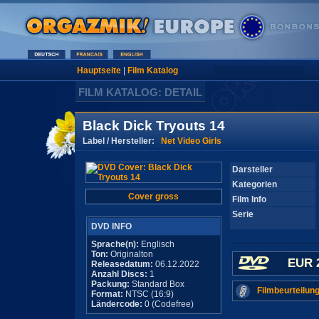
Hauptseite
|
Film Katalog
FILM KATALOG: DETAIL
Black Dick Tryouts 14
Label / Hersteller:
Net Video Girls
Darsteller
Kategorien
Cover gross
Film Info
Serie
DVD INFO
Sprache(n):
Englisch
Ton:
Originalton
EUR 
Releasedatum:
06.12.2022
Anzahl Discs:
1
Packung:
Standard Box
Filmbeurteilung
Format:
NTSC (16:9)
Ländercode:
0 (Codefree)