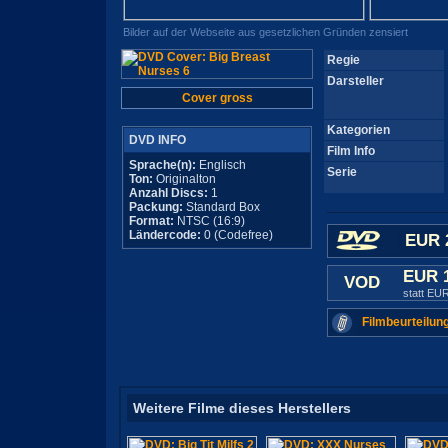
Bilder auf der Webseite aus gesetzlichen Gründen zensiert
Regie
Darsteller
Cover gross
Kategorien
DVD INFO
Film Info
Sprache(n):
Englisch
Serie
Ton:
Originalton
Anzahl Discs:
1
Packung:
Standard Box
Format:
NTSC (16:9)
Ländercode:
0 (Codefree)
EUR 
EUR 
VOD
statt EU
Filmbeurteilun
Weitere Filme dieses Herstellers