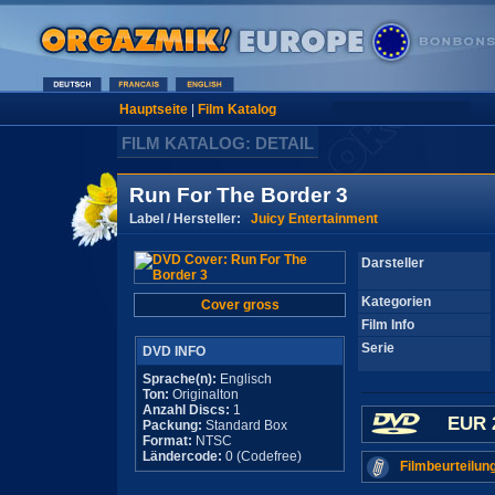
Hauptseite
|
Film Katalog
FILM KATALOG: DETAIL
Run For The Border 3
Label / Hersteller:
Juicy Entertainment
Darsteller
Kategorien
Cover gross
Film Info
Serie
DVD INFO
Sprache(n):
Englisch
Ton:
Originalton
Anzahl Discs:
1
EUR 
Packung:
Standard Box
Format:
NTSC
Ländercode:
0 (Codefree)
Filmbeurteilun