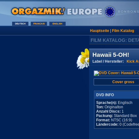
Hauptseite
|
Film Katalog
FILM KATALOG: DET
Hawaii 5-OH!
Label / Hersteller:
Kick A
Cover gross
DVD INFO
Sprache(n):
Englisch
Ton:
Originalton
Anzahl Discs:
1
Packung:
Standard Box
Format:
NTSC (16:9)
Ländercode:
0 (Codefree