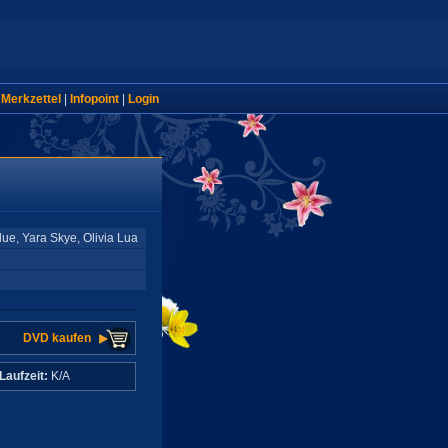
|
Merkzettel
|
Infopoint
|
Login
ue, Yara Skye, Olivia Lua
DVD kaufen
Laufzeit:
K/A