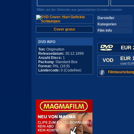
Bilder auf der Webseite aus gesetzlichen Gründen zensiert
Darsteller
Kategorien
Cover gross
Film Info
DVD INFO
EUR 
Ton:
Originalton
Releasedatum:
30.12.1899
Anzahl Discs:
1
EUR 
VOD
Packung:
Standard Box
statt EUR
Format:
PAL (16:9)
Ländercode:
0 (Codefree)
Filmbeurteilung