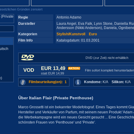
gesetzlichen Gründen zensiert
Regie
Antonio Adamo
Darsteller
Laura Angel, Eva Falk, Lynn Stone, Daniella R
Andersson (Nikki Anderson), Daniela, Ogniben
Kategorien
Stylish/Kunstvoll
Euro
Film Info
Katalogdatum: 01.03.2001
utsch
DVD (zur Zeit) nicht erhältlich
EUR 13,49
VOD
Film sofort komplett herunterlade
statt EUR 14,99
e)
Filmbeurteilung(en): 1
Kondome:
K/A
Silikon:
K/A
Über Italian Flair (Private Penthouse)
Marco Grossetti ist ein bekannter Modefotograf. Eines Tages kommt Gia
Hersteller und Verkäufer von Parfum, mit seinem neuen Produkt 'Adam &
die Werbekampagne wird ein neues Gesicht gesucht ... Eine Geschich
schönsten Frauen von 'Penthouse' und 'Private'.