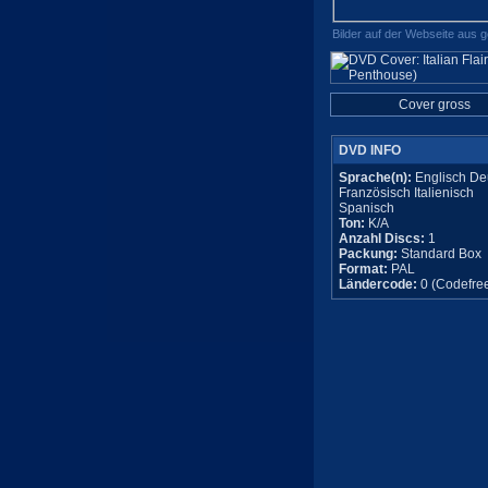
Bilder auf der Webseite aus 
Cover gross
DVD INFO
Sprache(n):
Englisch De
Französisch Italienisch
Spanisch
Ton:
K/A
Anzahl Discs:
1
Packung:
Standard Box
Format:
PAL
Ländercode:
0 (Codefre