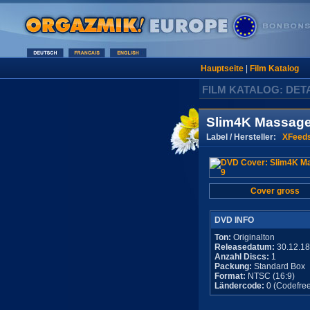
Hauptseite
|
Film Katalog
FILM KATALOG: DET
Slim4K Massage
Label / Hersteller:
XFeed
Cover gross
DVD INFO
Ton:
Originalton
Releasedatum:
30.12.1
Anzahl Discs:
1
Packung:
Standard Box
Format:
NTSC (16:9)
Ländercode:
0 (Codefree