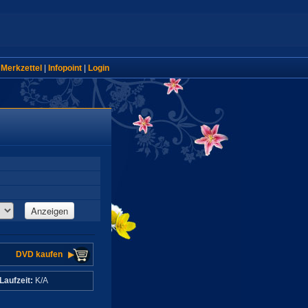
|
Merkzettel
|
Infopoint
|
Login
Anzeigen
DVD kaufen
Laufzeit:
K/A