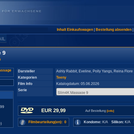
Inhalt Einkaufswagen
|
Bestellung absenden
AIL
 9
s
Darsteller
Ashly Rabbit, Eveline, Polly Yangs, Reina Flore
Kategorien
Teeny
Film Info
Katalogdatum: 05.06.2026
Serie
899
EUR 29,99
Auf Bestellung
[info]
Filmbeurteilung(en): 0
Kondome:
K/A
Silikon:
K/A
)