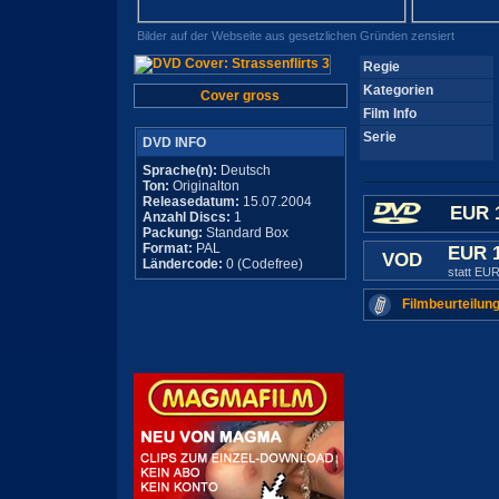
Bilder auf der Webseite aus gesetzlichen Gründen zensiert
Regie
Kategorien
Cover gross
Film Info
Serie
DVD INFO
Sprache(n):
Deutsch
Ton:
Originalton
Releasedatum:
15.07.2004
EUR 
Anzahl Discs:
1
Packung:
Standard Box
Format:
PAL
EUR 
VOD
Ländercode:
0 (Codefree)
statt EUR
Filmbeurteilung