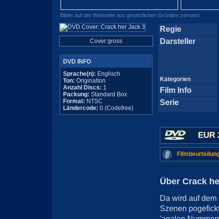
Bilder auf der Webseite aus gesetzlichen Gründen zensiert
Regie
Darsteller
Cover gross
DVD INFO
Sprache(n):
Englisch
Kategorien
Ton:
Originalton
Anzahl Discs:
1
Film Info
Packung:
Standard Box
Format:
NTSC
Serie
Ländercode:
0 (Codefree)
EUR 
Filmbeurteilun
Über Crack he
Da wird auf dem 
Szenen pogefickt
'analen Nummern' 