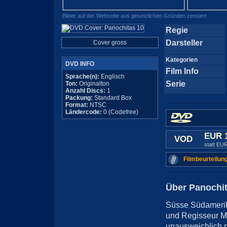
Bilder auf der Webseite aus gesetzlichen Gründen zensiert
Regie
Darsteller
Cover gross
Kategorien
DVD INFO
Film Info
Sprache(n):
Englisch
Serie
Ton:
Originalton
Anzahl Discs:
1
Packung:
Standard Box
Format:
NTSC
Ländercode:
0 (Codefree)
EUR 
VOD
statt EU
Filmbeurteilun
Über Panochit
Süsse Südamerik
und Regisseur Mi
unausweichlich m