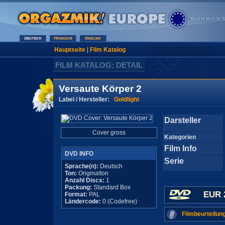
Hauptseite
|
Film Katalog
FILM KATALOG: DETAIL
Versaute Körper 2
Label / Hersteller:
Goldlight
Darsteller
Cover gross
Kategorien
Film Info
DVD INFO
Serie
Sprache(n):
Deutsch
Ton:
Originalton
Anzahl Discs:
1
Packung:
Standard Box
EUR 
Format:
PAL
Ländercode:
0 (Codefree)
Filmbeurteilun