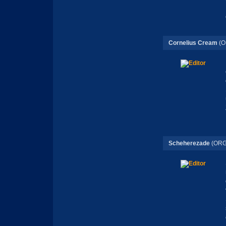
Cornelius Cream
(O
Scheherezade
(ORG