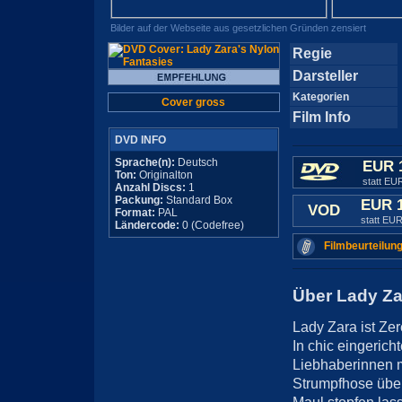
Bilder auf der Webseite aus gesetzlichen Gründen zensiert
Regie
Darsteller
Kategorien
Cover gross
Film Info
DVD INFO
Sprache(n):
Deutsch
EUR 
Ton:
Originalton
statt EU
Anzahl Discs:
1
Packung:
Standard Box
EUR 
VOD
Format:
PAL
statt EUR
Ländercode:
0 (Codefree)
Filmbeurteilung
Über Lady Za
Lady Zara ist Ze
In chic eingeric
Liebhaberinnen m
Strumpfhose über