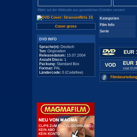
Bilder auf der Webseite aus gesetzlichen Gründen zensiert
Kategorien
Film Info
Cover gross
Serie
DVD INFO
Sprache(n):
Deutsch
Ton:
Originalton
EUR 
Releasedatum:
15.07.2004
Anzahl Discs:
1
EUR 
Packung:
Standard Box
VOD
Format:
PAL
statt EUR
Ländercode:
0 (Codefree)
Filmbeurteilung