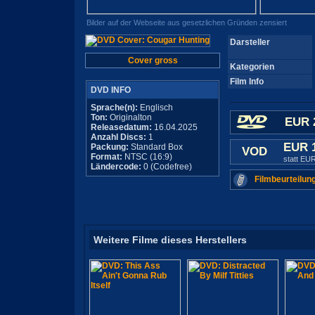
Bilder auf der Webseite aus gesetzlichen Gründen zensiert
Darsteller
Cover gross
Kategorien
Film Info
DVD INFO
Sprache(n):
Englisch
Ton:
Originalton
EUR 
Releasedatum:
16.04.2025
Anzahl Discs:
1
EUR 
Packung:
Standard Box
VOD
Format:
NTSC (16:9)
statt EU
Ländercode:
0 (Codefree)
Filmbeurteilun
Weitere Filme dieses Herstellers