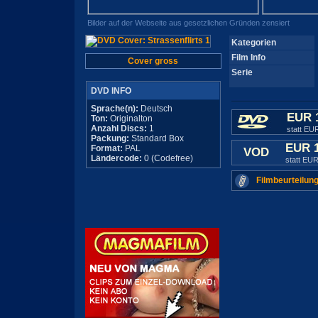
Bilder auf der Webseite aus gesetzlichen Gründen zensiert
Kategorien
Film Info
Cover gross
Serie
DVD INFO
Sprache(n):
Deutsch
EUR 
Ton:
Originalton
Anzahl Discs:
1
statt EU
Packung:
Standard Box
EUR 
Format:
PAL
VOD
Ländercode:
0 (Codefree)
statt EUR
Filmbeurteilung