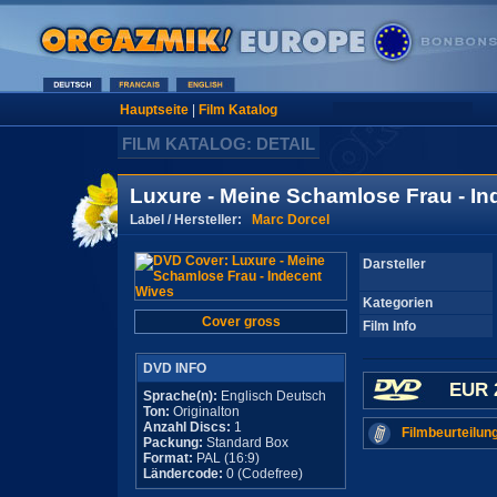
Hauptseite
|
Film Katalog
FILM KATALOG: DETAIL
Luxure - Meine Schamlose Frau - I
Label / Hersteller:
Marc Dorcel
Darsteller
Kategorien
Cover gross
Film Info
DVD INFO
EUR 
Sprache(n):
Englisch Deutsch
Ton:
Originalton
Anzahl Discs:
1
Filmbeurteilun
Packung:
Standard Box
Format:
PAL (16:9)
Ländercode:
0 (Codefree)