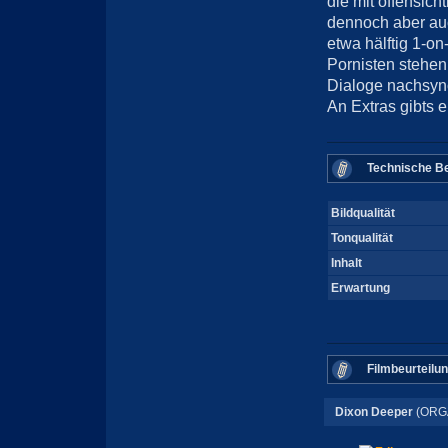
die mit offensich
dennoch aber auc
etwa hälftig 1-o
Pornisten stehen
Dialoge nachsync
An Extras gibts e
Technische Be
Bildqualität
Tonqualität
Inhalt
Erwartung
Filmbeurteilu
Dixon Deeper
(ORG