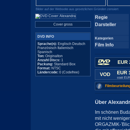
Bilder auf der Webseite aus gesetzlichen Gründen zensiert
Regie
Darsteller
Cover gross
DVD INFO
Kategorien
Sprache(n):
Englisch Deutsch
Film Info
Französisch Italienisch
Spanisch
Ton:
Originalton
Anzahl Discs:
1
EUR 
Packung:
Standard Box
Format:
NTSC
EUR 
Ländercode:
0 (Codefree)
VOD
statt EU
Filmbeurteilun
Über Alexand
Im schönen Budap
mit nicht wenige
ORGAZMIK-'Blick