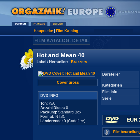
Hauptseite
|
Film Katalog
FILM KATALOG: DETAIL
Hot and Mean 40
Label / Hersteller:
Brazzers
Darsteller
Cover gross
Kategorien
Film Info
DVD INFO
Serie
Ton:
K/A
Anzahl Discs:
0
Packung:
Standard Box
Format:
NTSC
EUR 
Ländercode:
0 (Codefree)
Filmbeurteilun