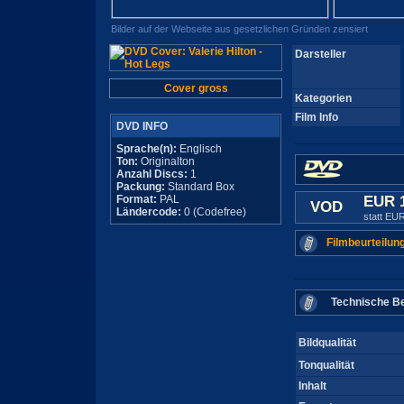
Bilder auf der Webseite aus gesetzlichen Gründen zensiert
Darsteller
Cover gross
Kategorien
Film Info
DVD INFO
Sprache(n):
Englisch
Ton:
Originalton
Anzahl Discs:
1
Packung:
Standard Box
Format:
PAL
EUR 
VOD
Ländercode:
0 (Codefree)
statt EU
Filmbeurteilun
Technische Be
Bildqualität
Tonqualität
Inhalt