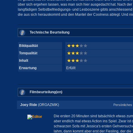
über sich ergehen lassen, was man sich hier ausgedacht hat. Nach der
langfädigen Selbstbefriedigungs- und Lesboszene gibts anschliessend e
die aus sich herauskommt und den Mantel der Coolness ablegt. Und nic
Technische Beurteilung
Bildqualität
Tonqualität
Inhalt
Erwartung
Erfüllt
Filmbeurteilung(en)
Joey Ride
(ORGAZMIK)
Persönliches 
Die ersten 20 Minuten sind tatsächlich etwas z
aber endlich mal etwas Action ins Spiel. Zwar is
schwarzen Sofa mit Jessica's ersten Gehversuc
lahm, dann kommt aber erst der Fiesling, der die