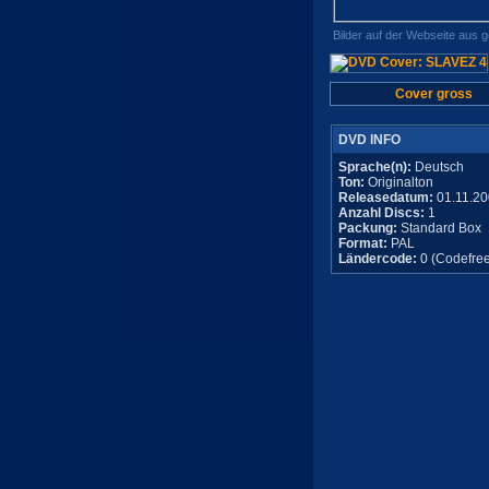
Bilder auf der Webseite aus 
Cover gross
DVD INFO
Sprache(n):
Deutsch
Ton:
Originalton
Releasedatum:
01.11.20
Anzahl Discs:
1
Packung:
Standard Box
Format:
PAL
Ländercode:
0 (Codefree