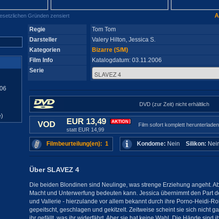
A
gesetzlichen Gründen zensiert
Regie
Tom Tom
Darsteller
Valery Hilton, Jessica S.
Kategorien
Bizarre (S/M)
Film Info
Katalogdatum: 03.11.2006
Serie
06
DVD (zur Zeit) nicht erhältlich
)
EUR 13,49
VOD
Film sofort komplett herunterladen
statt EUR 14,99
Filmbeurteilung(en): 1
Kondome:
Nein
Silikon:
Ne
Über SLAVEZ 4
Die beiden Blondinen sind Neulinge, was strenge Erziehung angeht. Abe
Macht und Unterwerfung bedeuten kann. Jessica übernimmt den Part d
und Vallerie - hierzulande vor allem bekannt durch ihre Porno-Heidi-Roll
gepeitscht, geschlagen und gekitzelt. Zeitweise scheint sie sich nicht g
ihr gefällt, was ihr widerfährt. Aber sie hat keine Wahl. Die Hände sind