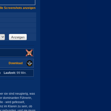
lle Screenshots anzeigen
Anzeigen
Download
in
Laufzeit:
99 Min.
r sie sind neugierig, was
er dominanten Führerin,
e - wird gefesselt,
anz im Klaren zu sein, ob
 ihr gebunden, und sie muss