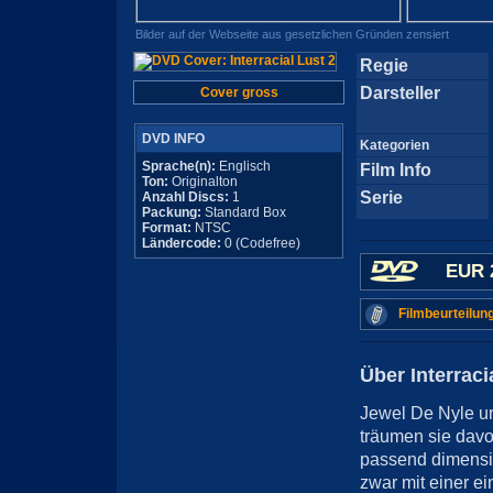
Bilder auf der Webseite aus gesetzlichen Gründen zensiert
Regie
Darsteller
Cover gross
DVD INFO
Kategorien
Sprache(n):
Englisch
Film Info
Ton:
Originalton
Serie
Anzahl Discs:
1
Packung:
Standard Box
Format:
NTSC
Ländercode:
0 (Codefree)
EUR 
Filmbeurteilun
Über Interraci
Jewel De Nyle un
träumen sie davo
passend dimensio
zwar mit einer e