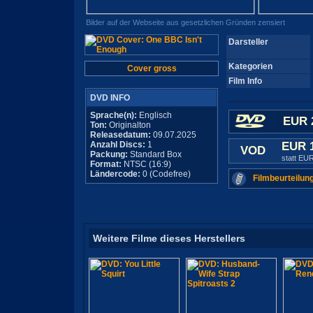
Bilder auf der Webseite aus gesetzlichen Gründen zensiert
Darsteller
Kategorien
Cover gross
Film Info
DVD INFO
Sprache(n):
Englisch
EUR 
Ton:
Originalton
Releasedatum:
09.07.2025
Anzahl Discs:
1
EUR 
VOD
Packung:
Standard Box
statt EU
Format:
NTSC (16:9)
Ländercode:
0 (Codefree)
Filmbeurteilun
Weitere Filme dieses Herstellers