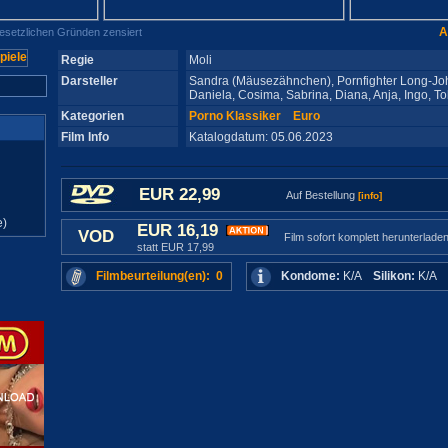
A
gesetzlichen Gründen zensiert
Regie
Moli
Darsteller
Sandra (Mäusezähnchen), Pornfighter Long-John
Daniela, Cosima, Sabrina, Diana, Anja, Ingo, To
Kategorien
Porno Klassiker
Euro
Film Info
Katalogdatum: 05.06.2023
EUR 22,99
Auf Bestellung
[info]
e)
EUR 16,19
VOD
Film sofort komplett herunterlade
statt EUR 17,99
Filmbeurteilung(en): 0
Kondome:
K/A
Silikon:
K/A