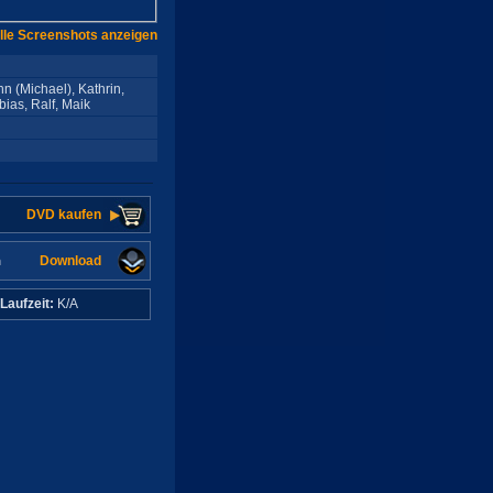
lle Screenshots anzeigen
 (Michael), Kathrin,
bias, Ralf, Maik
DVD kaufen
Download
n
Laufzeit:
K/A