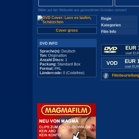
Bilder auf der Webseite aus gesetzlichen Gründen zensiert
Regie
Kategorien
Cover gross
Film Info
DVD INFO
EUR 
Sprache(n):
Deutsch
statt EU
Ton:
Originalton
Anzahl Discs:
1
EUR 
VOD
Packung:
Standard Box
statt EUR
Format:
PAL
Ländercode:
0 (Codefree)
Filmbeurteilung