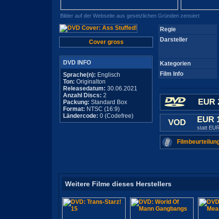
Bilder auf der Webseite aus gesetzlichen Gründen zensiert
Regie
Darsteller
Cover gross
DVD INFO
Kategorien
Film Info
Sprache(n):
Englisch
Ton:
Originalton
Releasedatum:
30.06.2021
Anzahl Discs:
2
EUR 
Packung:
Standard Box
Format:
NTSC (16:9)
Ländercode:
0 (Codefree)
EUR 
VOD
statt EU
Filmbeurteilun
Weitere Filme dieses Herstellers