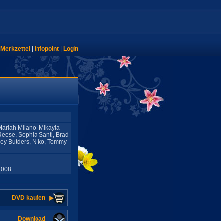
|
Merkzettel
|
Infopoint
|
Login
Mariah Milano, Mikayla
eese, Sophia Santi, Brad
key Butders, Niko, Tommy
2008
DVD kaufen
Download
n