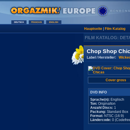
Hauptseite
|
Film Katalog
FILM KATALOG: DET
Chop Shop Chi
Label / Hersteller:
Wicked
Cover gross
DVD INFO
Sprache(n):
Englisch
Ton:
Originalton
Anzahl Discs:
1
Packung:
Standard Box
Format:
NTSC (16:9)
Ländercode:
0 (Codefre