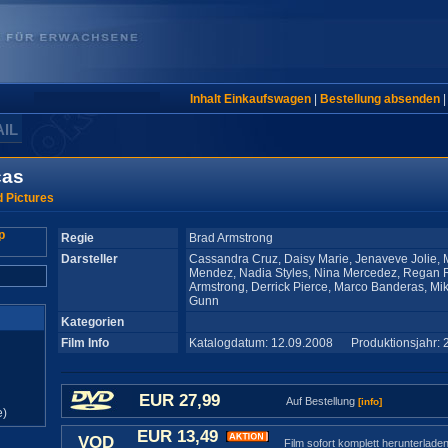
Inhalt Einkaufswagen
|
Bestellung absenden
AIL
cas
 Pictures
Regie
Brad Armstrong
Darsteller
Cassandra Cruz, Daisy Marie, Jenaveve Jolie, 
Mendez, Nadia Styles, Nina Mercedez, Regan R
Armstrong, Derrick Pierce, Marco Banderas, Mi
Gunn
Kategorien
Film Info
Katalogdatum: 12.09.2008 Produktionsjahr: 
EUR 27,99
Auf Bestellung
[info]
e)
EUR 13,49
VOD
Film sofort komplett herunterlade