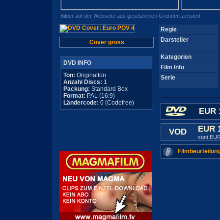
Bilder auf der Webseite aus gesetzlichen Gründen zensiert
Regie
Darsteller
Cover gross
Kategorien
DVD INFO
Film Info
Ton:
Originalton
Serie
Anzahl Discs:
1
Packung:
Standard Box
Format:
PAL (16:9)
Ländercode:
0 (Codefree)
EUR 
EUR 
VOD
statt EU
Filmbeurteilun