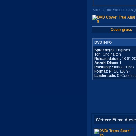
Bilder auf der Webseite aus 
Cover gross
DVD INFO
Sprache(n):
Englisch
Ton:
Originalton
Releasedatum:
18.01.2
Anzahl Discs:
1
Packung:
Standard Box
Format:
NTSC (16:9)
Ländercode:
0 (Codefre
Weitere Filme diese