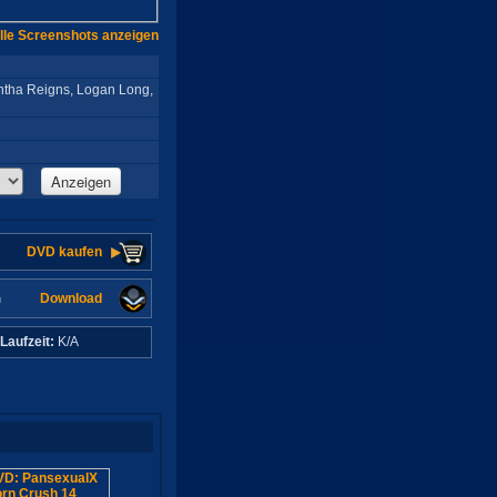
lle Screenshots anzeigen
ntha Reigns, Logan Long,
Anzeigen
DVD kaufen
Download
n
Laufzeit:
K/A