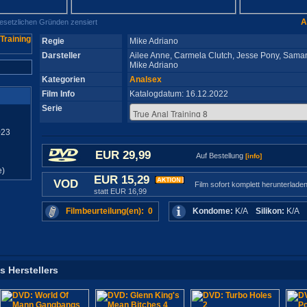
A
gesetzlichen Gründen zensiert
Regie
Mike Adriano
Darsteller
Ailee Anne, Carmela Clutch, Jesse Pony, Sama
Mike Adriano
Kategorien
Analsex
Film Info
Katalogdatum: 16.12.2022
Serie
023
EUR 29,99
Auf Bestellung
[info]
e)
EUR 15,29
VOD
Film sofort komplett herunterlade
statt EUR 16,99
Filmbeurteilung(en): 0
Kondome:
K/A
Silikon:
K/A
s Herstellers