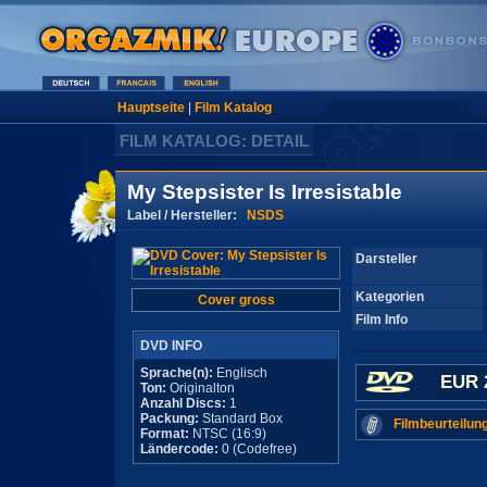
Hauptseite
|
Film Katalog
FILM KATALOG: DETAIL
My Stepsister Is Irresistable
Label / Hersteller:
NSDS
Darsteller
Kategorien
Cover gross
Film Info
DVD INFO
Sprache(n):
Englisch
EUR 
Ton:
Originalton
Anzahl Discs:
1
Packung:
Standard Box
Filmbeurteilun
Format:
NTSC (16:9)
Ländercode:
0 (Codefree)