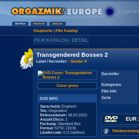
Hauptseite
|
Film Katalog
FILM KATALOG: DETAIL
Transgendered Bosses 2
Label / Hersteller:
Gender X
Darsteller
Kategorien
Cover gross
Film Info
Serie
DVD INFO
Sprache(n):
Englisch
Ton:
Originalton
Releasedatum:
08.03.2022
EUR 
Anzahl Discs:
1
Packung:
Standard Box
Format:
NTSC (16:9)
Filmbeurteilun
Ländercode:
0 (Codefree)