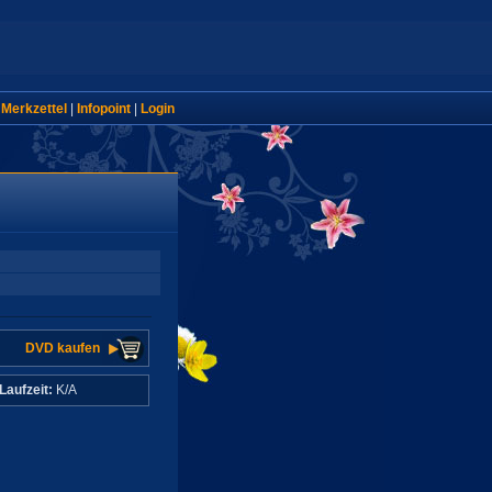
|
Merkzettel
|
Infopoint
|
Login
DVD kaufen
Laufzeit:
K/A