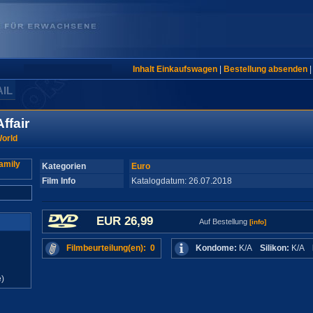
Inhalt Einkaufswagen
|
Bestellung absenden
AIL
ffair
World
Kategorien
Euro
Film Info
Katalogdatum: 26.07.2018
EUR 26,99
Auf Bestellung
[info]
Filmbeurteilung(en): 0
Kondome:
K/A
Silikon:
K/A
)