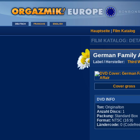
Hauptseite
|
Film Katalog
FILM KATALOG: DET
German Family A
Label / Hersteller:
Third 
Cover gross
DVD INFO
Ton:
Originalton
Anzahl Discs:
1
Packung:
Standard Box
Format:
NTSC (16:9)
Ländercode:
0 (Codefree