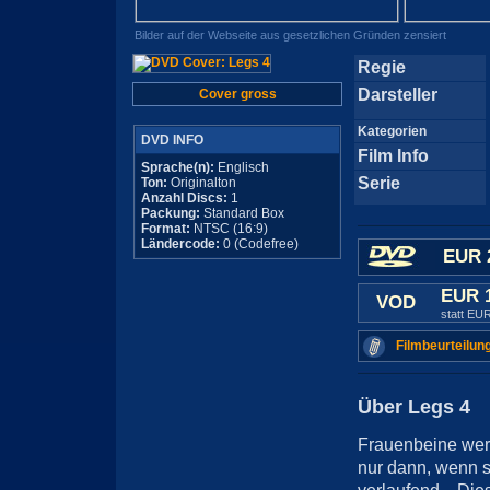
Bilder auf der Webseite aus gesetzlichen Gründen zensiert
Regie
Darsteller
Cover gross
Kategorien
DVD INFO
Film Info
Sprache(n):
Englisch
Serie
Ton:
Originalton
Anzahl Discs:
1
Packung:
Standard Box
Format:
NTSC (16:9)
Ländercode:
0 (Codefree)
EUR 
EUR 
VOD
statt EU
Filmbeurteilun
Über Legs 4
Frauenbeine wer
nur dann, wenn s