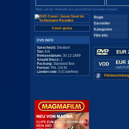
Bilder auf der Webseite aus gesetzlichen Gründen zensiert
Regie
Darsteller
Cover gross
Kategorien
Film Info
DVD INFO
Sprache(n):
Deutsch
EUR 
Ton:
K/A
Releasedatum:
30.12.1899
Anzahl Discs:
1
EUR 
VOD
Packung:
Standard Box
statt EUR
Format:
PAL (16:9)
Ländercode:
0 (Codefree)
Filmbeurteilung