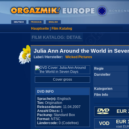
Hauptseite
|
Film Katalog
FILM KATALOG: DETAIL
Julia Ann Around the World in Seve
Label / Hersteller:
Wicked Pictures
Regie
Darsteller
Cover gross
Kategorien
DVD INFO
Film Info
Sprache(n):
Englisch
Ton:
Originalton
Releasedatum:
11.04.2007
EUR 
Anzahl Discs:
1
Packung:
Standard Box
Format:
NTSC
EUR 
VOD
Ländercode:
0 (Codefree)
statt EU