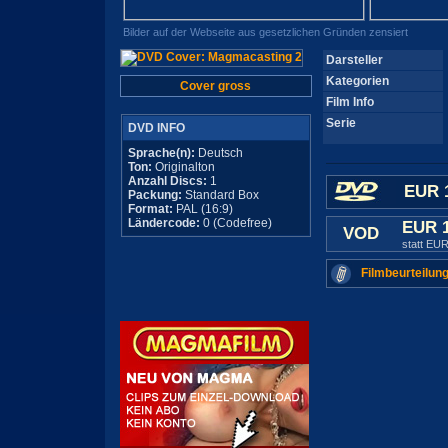
Bilder auf der Webseite aus gesetzlichen Gründen zensiert
Darsteller
Kategorien
Cover gross
Film Info
Serie
DVD INFO
Sprache(n):
Deutsch
Ton:
Originalton
Anzahl Discs:
1
EUR 
Packung:
Standard Box
Format:
PAL (16:9)
Ländercode:
0 (Codefree)
EUR 
VOD
statt EUR
Filmbeurteilung