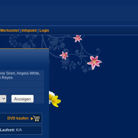
|
Merkzettel
|
Infopoint
|
Login
ene Siren, Angela White,
ey Reyes
Anzeigen
DVD kaufen
Laufzeit:
K/A