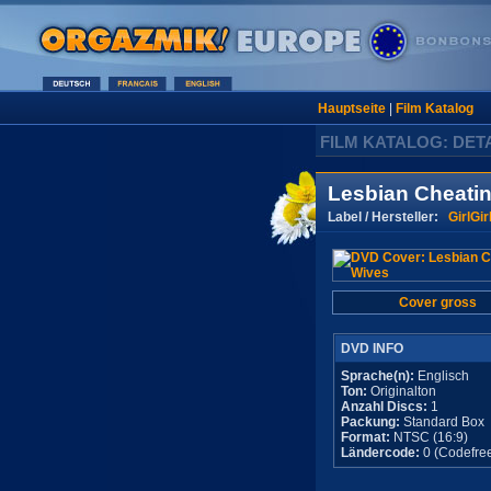
Hauptseite
|
Film Katalog
FILM KATALOG: DET
Lesbian Cheati
Label / Hersteller:
GirlGi
Cover gross
DVD INFO
Sprache(n):
Englisch
Ton:
Originalton
Anzahl Discs:
1
Packung:
Standard Box
Format:
NTSC (16:9)
Ländercode:
0 (Codefre