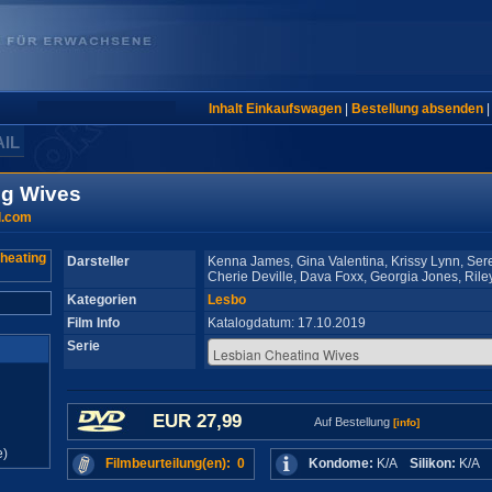
Inhalt Einkaufswagen
|
Bestellung absenden
AIL
ng Wives
rl.com
Darsteller
Kenna James, Gina Valentina, Krissy Lynn, Ser
Cherie Deville, Dava Foxx, Georgia Jones, Ril
Kategorien
Lesbo
Film Info
Katalogdatum: 17.10.2019
Serie
EUR 27,99
Auf Bestellung
[info]
e)
Filmbeurteilung(en): 0
Kondome:
K/A
Silikon:
K/A