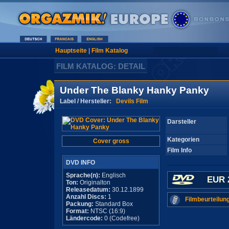
Hauptseite
|
Film Katalog
FILM KATALOG: DETAIL
Under The Blanky Hanky Panky
Label / Hersteller:
Devils Film
Darsteller
Kategorien
Cover gross
Film Info
DVD INFO
Sprache(n):
Englisch
EUR 
Ton:
Originalton
Releasedatum:
30.12.1899
Anzahl Discs:
1
Filmbeurteilun
Packung:
Standard Box
Format:
NTSC (16:9)
Ländercode:
0 (Codefree)