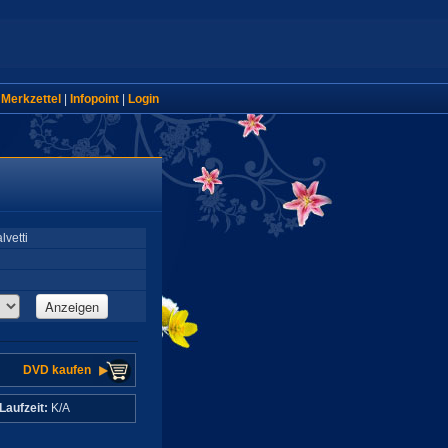
|
Merkzettel
|
Infopoint
|
Login
vetti
Anzeigen
DVD kaufen
Laufzeit:
K/A