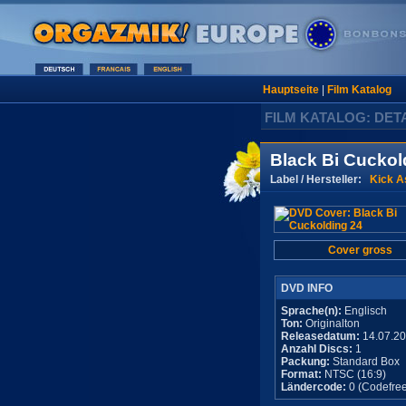
Hauptseite
|
Film Katalog
FILM KATALOG: DET
Black Bi Cuckol
Label / Hersteller:
Kick A
Cover gross
DVD INFO
Sprache(n):
Englisch
Ton:
Originalton
Releasedatum:
14.07.2
Anzahl Discs:
1
Packung:
Standard Box
Format:
NTSC (16:9)
Ländercode:
0 (Codefree