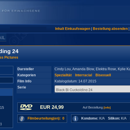
Inhalt Einkaufswagen
|
Bestellung absenden
AIL
ding 24
ss Pictures
Darsteller
Cindy Lou, Amanda Blow, Elektra Rose, Kylie Kal
Kategorien
Spezialität
Interracial
Bisexuell
Film Info
Katalogdatum: 14.07.2015
Serie
EUR 24,99
015
Auf Bestellung
[info]
Filmbeurteilung(en): 0
Kondome:
K/A
Silikon:
K/A
)