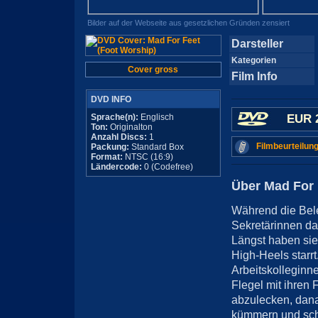
Bilder auf der Webseite aus gesetzlichen Gründen zensiert
Darsteller
Kategorien
Cover gross
Film Info
DVD INFO
Sprache(n):
Englisch
EUR 
Ton:
Originalton
Anzahl Discs:
1
Filmbeurteilung
Packung:
Standard Box
Format:
NTSC (16:9)
Ländercode:
0 (Codefree)
Über Mad For 
Während die Bele
Sekretärinnen d
Längst haben sie
High-Heels starrt
Arbeitskolleginn
Flegel mit ihren 
abzulecken, dana
kümmern und schl