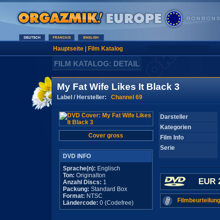
Hauptseite
|
Film Katalog
FILM KATALOG: DETAIL
My Fat Wife Likes It Black 3
Label / Hersteller:
Channel 69
Darsteller
Kategorien
Cover gross
Film Info
Serie
DVD INFO
Sprache(n):
Englisch
Ton:
Originalton
EUR 
Anzahl Discs:
1
Packung:
Standard Box
Format:
NTSC
Filmbeurteilung
Ländercode:
0 (Codefree)