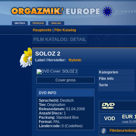
Hauptseite
|
Film Katalog
FILM KATALOG: DETAIL
SOLOZ 2
Label / Hersteller:
Nylonic
Kategorien
Film Info
Cover gross
Serie
DVD INFO
Sprache(n):
Deutsch
Ton:
Originalton
Releasedatum:
01.04.2006
Anzahl Discs:
1
EUR 
Packung:
Standard Box
VOD
Format:
PAL
statt EUR
Ländercode:
0 (Codefree)
Filmbeurteilung