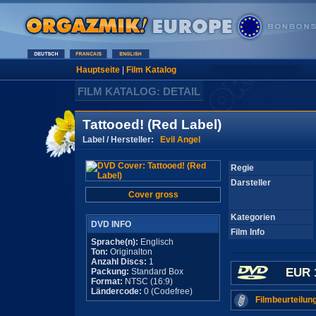
Hauptseite
|
Film Katalog
FILM KATALOG: DETAIL
Tattooed! (Red Label)
Label / Hersteller:
Evil Angel
Regie
Darsteller
Cover gross
Kategorien
DVD INFO
Film Info
Sprache(n):
Englisch
Ton:
Originalton
Anzahl Discs:
1
EUR 
Packung:
Standard Box
Format:
NTSC (16:9)
Ländercode:
0 (Codefree)
Filmbeurteilun