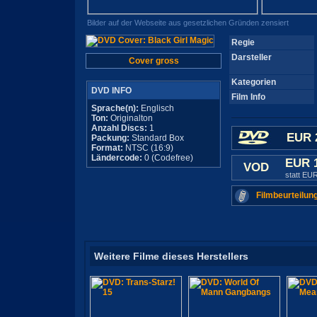
Bilder auf der Webseite aus gesetzlichen Gründen zensiert
Regie
Darsteller
Cover gross
Kategorien
DVD INFO
Film Info
Sprache(n):
Englisch
Ton:
Originalton
Anzahl Discs:
1
EUR 
Packung:
Standard Box
Format:
NTSC (16:9)
Ländercode:
0 (Codefree)
EUR 
VOD
statt EU
Filmbeurteilun
Weitere Filme dieses Herstellers