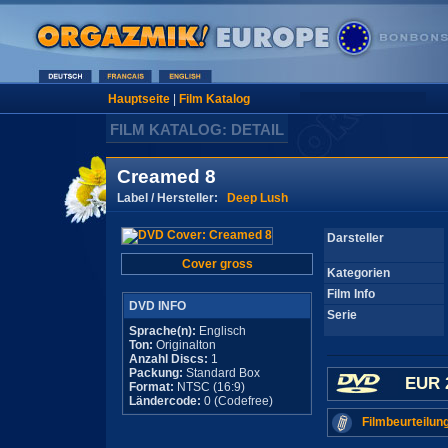
Hauptseite
|
Film Katalog
FILM KATALOG: DETAIL
Creamed 8
Label / Hersteller:
Deep Lush
Darsteller
Cover gross
Kategorien
Film Info
DVD INFO
Serie
Sprache(n):
Englisch
Ton:
Originalton
Anzahl Discs:
1
Packung:
Standard Box
EUR 
Format:
NTSC (16:9)
Ländercode:
0 (Codefree)
Filmbeurteilun