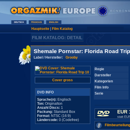
Hauptseite
|
Film Katalog
FILM KATALOG: DETAIL
Shemale Pornstar: Florida Road Trip
Label / Hersteller:
Grooby
Regie
Darsteller
Cover gross
Kategorien
Film Info
DVD INFO
Serie
Sprache(n):
Englisch
Ton:
Originalton
Anzahl Discs:
1
EUR 
Packung:
Standard Box
Format:
NTSC (16:9)
statt EU
Ländercode:
0 (Codefree)
Filmbeurteilung