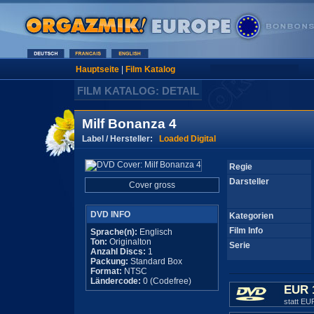
Hauptseite
|
Film Katalog
FILM KATALOG: DETAIL
Milf Bonanza 4
Label / Hersteller:
Loaded Digital
Regie
Darsteller
Cover gross
DVD INFO
Kategorien
Film Info
Sprache(n):
Englisch
Ton:
Originalton
Serie
Anzahl Discs:
1
Packung:
Standard Box
Format:
NTSC
Ländercode:
0 (Codefree)
EUR 
statt EU