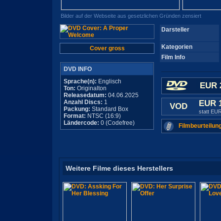
Bilder auf der Webseite aus gesetzlichen Gründen zensiert
Darsteller
Kategorien
Cover gross
Film Info
DVD INFO
Sprache(n):
Englisch
EUR 
Ton:
Originalton
Releasedatum:
04.06.2025
Anzahl Discs:
1
EUR 
VOD
Packung:
Standard Box
statt EU
Format:
NTSC (16:9)
Ländercode:
0 (Codefree)
Filmbeurteilun
Weitere Filme dieses Herstellers